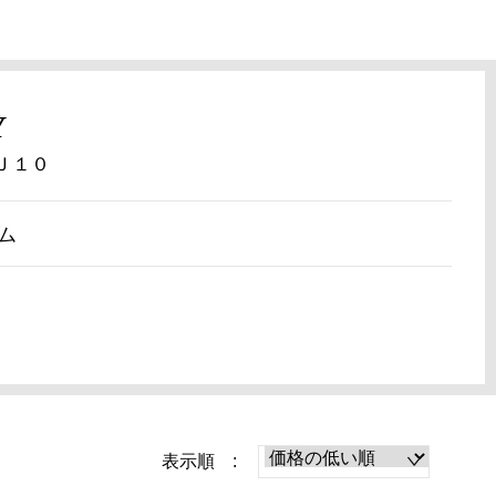
Y
Ｊ１０
ム
表示順 :