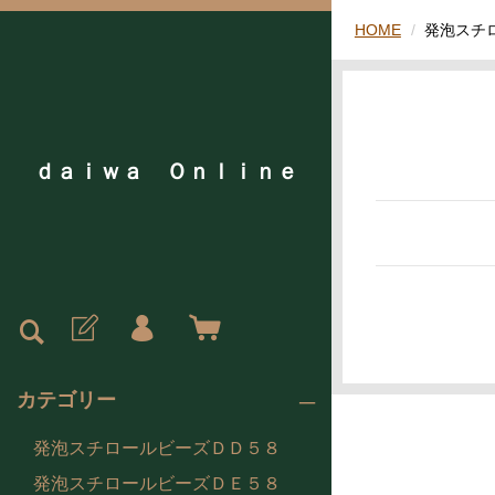
HOME
発泡スチ
ｄａｉｗａ Ｏｎｌｉｎｅ
カテゴリー
発泡スチロールビーズＤＤ５８
発泡スチロールビーズＤＥ５８